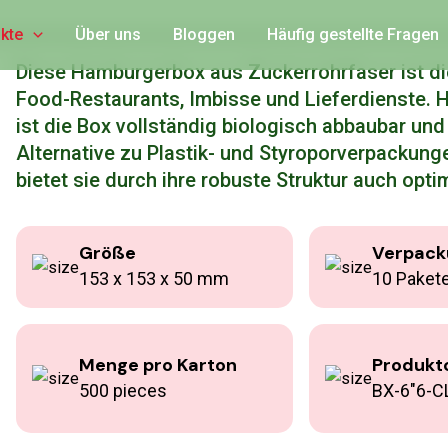
freundliche Hambur
kte
Über uns
Bloggen
Häufig gestellte Fragen
Diese Hamburgerbox aus Zuckerrohrfaser ist di
Food-Restaurants, Imbisse und Lieferdienste. H
ist die Box vollständig biologisch abbaubar und
Alternative zu Plastik- und Styroporverpackung
bietet sie durch ihre robuste Struktur auch opt
Größe
Verpack
153 x 153 x 50 mm
10 Pakete
Menge pro Karton
Produkt
500 pieces
BX-6"6-C