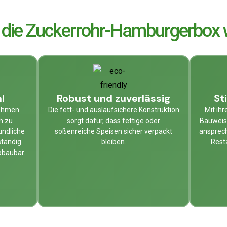
die Zuckerrohr-Hamburgerbox 
l
Robust und zuverlässig
St
nehmen
Die fett- und auslaufsichere Konstruktion
Mit ihr
h zu
sorgt dafür, dass fettige oder
Bauweise
undliche
soßenreiche Speisen sicher verpackt
ansprech
ständig
bleiben.
Rest
bbaubar.