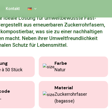
ger-Box
Kontakt
e ideale Lösung für umweltbewusste Fast-
ergestellt aus erneuerbaren Zuckerrohrfasern,
 kompostierbar, was sie zu einer nachhaltigen
en macht. Neben ihrer Umweltfreundlichkeit
imalen Schutz für Lebensmittel.
ung
Farbe
 à 50 Stück
Natur
Material
code
Zuckerrohrfaser
L
(bagasse)