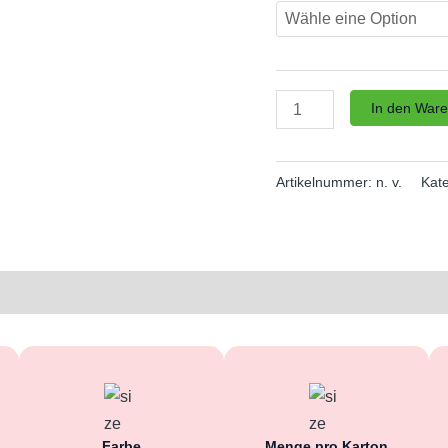
In den War
Artikelnummer:
n. v.
Kat
en (0)
Farbe
Menge pro Karton