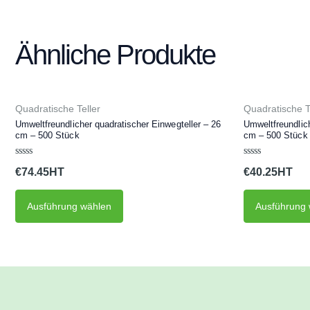
Ähnliche Produkte
Dieses
Quadratische Teller
Quadratische T
Produkt
Umweltfreundlicher quadratischer Einwegteller – 26
Umweltfreundlich
cm – 500 Stück
cm – 500 Stück
weist
mehrere
Bewertet
Bewertet
€
74.45
€
40.25
mit
mit
Varianten
0
0
von
von
auf.
5
5
Ausführung wählen
Ausführung 
Die
Optionen
können
auf
der
Produktseite