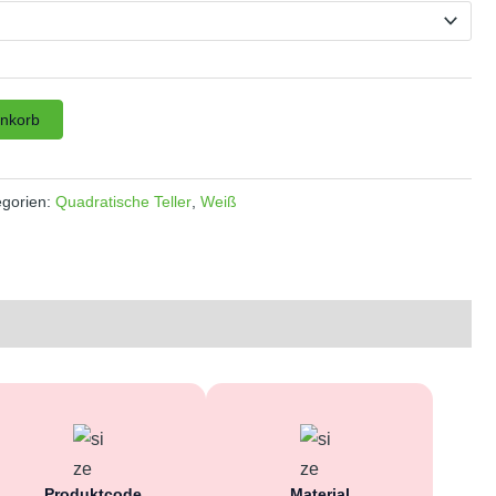
enkorb
egorien:
Quadratische Teller
,
Weiß
Produktcode
Material