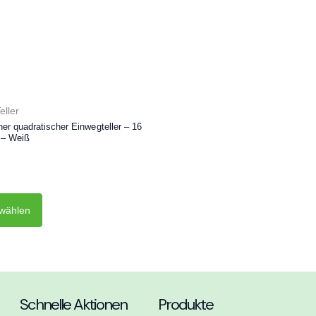
Dieses
eller
Produkt
er quadratischer Einwegteller – 16
 – Weiß
weist
mehrere
Varianten
auf.
wählen
Die
Optionen
können
auf
der
Schnelle Aktionen
Produkte
Produktseite