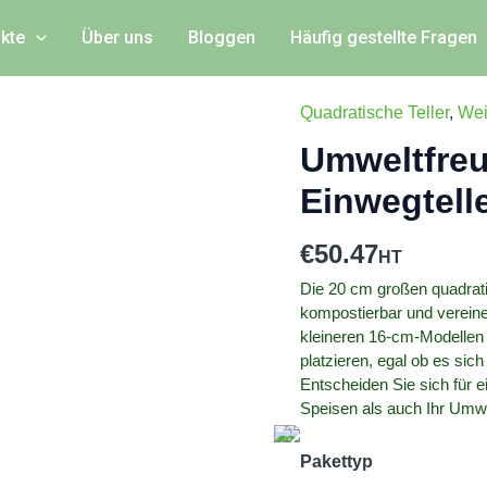
kte
Über uns
Bloggen
Häufig gestellte Fragen
Quadratische Teller
,
We
Umweltfreundlicher
quadratischer
Umweltfreu
Einwegteller
Einwegtell
-
20
€
50.47
cm
Die 20 cm großen quadrati
-
kompostierbar und vereine
500
kleineren 16-cm-Modellen 
Stück
platzieren, egal ob es si
Menge
Entscheiden Sie sich für e
Speisen als auch Ihr Umw
Pakettyp