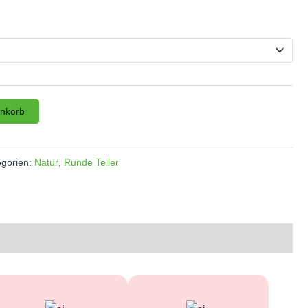
enkorb
egorien:
Natur
,
Runde Teller