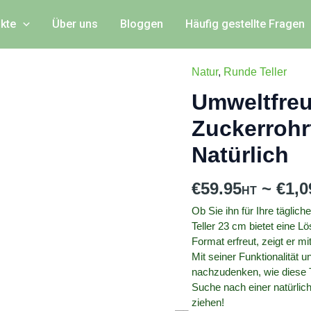
kte
Über uns
Bloggen
Häufig gestellte Fragen
Natur
,
Runde Teller
Umweltfreundlicher
runder
Umweltfreu
Teller
Zuckerrohr
aus
Natürlich
Zuckerrohrfaser
-
€
59.95
~
€
1,0
23
cm
Ob Sie ihn für Ihre tägli
-
Teller 23 cm bietet eine 
Format erfreut, zeigt er mi
500
Mit seiner Funktionalität 
Stück
nachzudenken, wie diese T
-
Suche nach einer natürliche
Natürlich
ziehen!