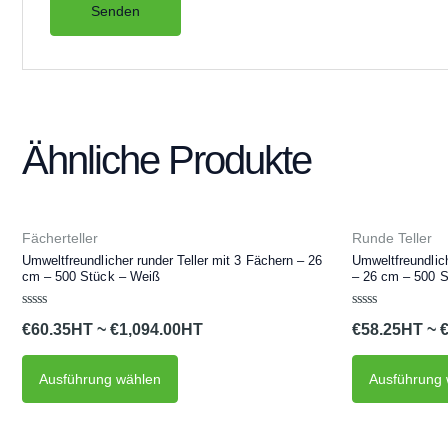
Ähnliche Produkte
Dieses
Fächerteller
Runde Teller
Produkt
Umweltfreundlicher runder Teller mit 3 Fächern – 26
Umweltfreundlich
cm – 500 Stück – Weiß
– 26 cm – 500 
weist
mehrere
Bewertet
Bewertet
€
60.35
~
€
1,094.00
€
58.25
~
mit
mit
Varianten
0
0
von
von
auf.
5
5
Ausführung wählen
Ausführung 
Die
Optionen
können