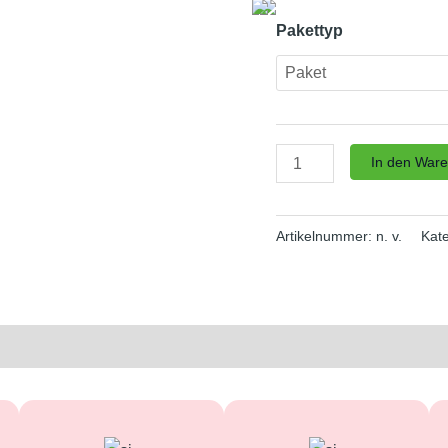
Menge
Pakettyp
In den War
Artikelnummer:
n. v.
Kat
en (0)