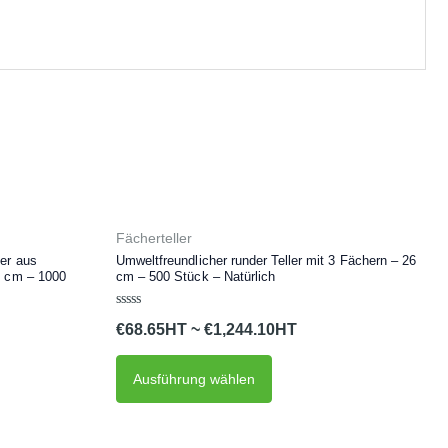
Dieses
Fächerteller
Produkt
ler aus
Umweltfreundlicher runder Teller mit 3 Fächern – 26
5 cm – 1000
cm – 500 Stück – Natürlich
weist
mehrere
Bewertet
€
68.65
~
€
1,244.10
mit
en
Varianten
0
von
auf.
5
Ausführung wählen
Die
n
Optionen
können