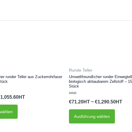
Dieses
Dieses
Runde Teller
Produkt
Produkt
er runder Teller aus Zuckerrohrfaser
Umweltfreundlicher runder Einwegtel
Stück
biologisch abbaubarem Zellstoff – 1
weist
weist
Stück
mehrere
mehrere
€
1,055.60
Varianten
Variant
Bewertet
€
71.20
~
€
1,290.50
mit
auf.
auf.
0
von
wählen
5
Die
Die
Ausführung wählen
Optionen
Optione
können
können