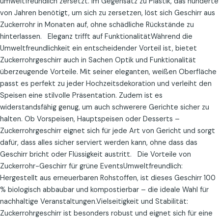
umweltfreundlich zersetzt. Im Gegensatz zu Plastik, das hunderte
von Jahren benötigt, um sich zu zersetzen, löst sich Geschirr aus
Zuckerrohr in Monaten auf, ohne schädliche Rückstände zu
hinterlassen. Eleganz trifft auf FunktionalitätWährend die
Umweltfreundlichkeit ein entscheidender Vorteil ist, bietet
Zuckerrohrgeschirr auch in Sachen Optik und Funktionalität
überzeugende Vorteile. Mit seiner eleganten, weißen Oberfläche
passt es perfekt zu jeder Hochzeitsdekoration und verleiht den
Speisen eine stilvolle Präsentation. Zudem ist es
widerstandsfähig genug, um auch schwerere Gerichte sicher zu
halten. Ob Vorspeisen, Hauptspeisen oder Desserts –
Zuckerrohrgeschirr eignet sich für jede Art von Gericht und sorgt
dafür, dass alles sicher serviert werden kann, ohne dass das
Geschirr bricht oder Flüssigkeit austritt. Die Vorteile von
Zuckerrohr-Geschirr für grüne EventsUmweltfreundlich:
Hergestellt aus erneuerbaren Rohstoffen, ist dieses Geschirr 100
% biologisch abbaubar und kompostierbar – die ideale Wahl für
nachhaltige Veranstaltungen.Vielseitigkeit und Stabilität:
Zuckerrohrgeschirr ist besonders robust und eignet sich für eine