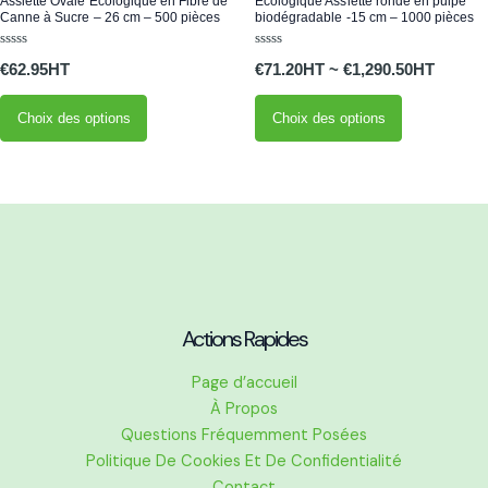
Assiette Ovale Écologique en Fibre de
Écologique Assiette ronde en pulpe
la
la
a
a
Canne à Sucre – 26 cm – 500 pièces
biodégradable -15 cm – 1000 pièces
page
page
plusieurs
plusieurs
Note
Note
du
du
variations.
variations.
€
62.95
€
71.20
~
€
1,290.50
0
0
sur
sur
produit
produit
Les
Les
5
5
Choix des options
Choix des options
options
options
peuvent
peuvent
être
être
choisies
choisies
sur
sur
la
la
page
page
du
du
produit
produit
Actions Rapides
Page d’accueil
À Propos
Questions Fréquemment Posées
Politique De Cookies Et De Confidentialité
Contact