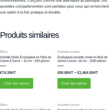
l’environnement. Conçues comme une alternative au plastique, ces
assiettes compartimentées sont parfaites pour ceux qui recherchent
une option à la fois pratique et durable.
Produits similaires
Ce
Ce
Blanc
Assiettes rondes
produit
produit
Assiette Ovale Écologique en Fibre de
Écologique assiette ronde en fibre de
a
a
Canne à Sucre – 32 cm – 500 pièces
canne à sucre -18 cm – 1000 pièces
plusieurs
plusieurs
Note
Note
variations.
variations.
€
74.35
€
80.80
~
€
1,464.50
0
0
sur
sur
Les
Les
5
5
Choix des options
Choix des options
options
options
peuvent
peuvent
être
être
choisies
choisies
Ce
Ce
Blanc
Assiettes rondes
sur
sur
produit
produit