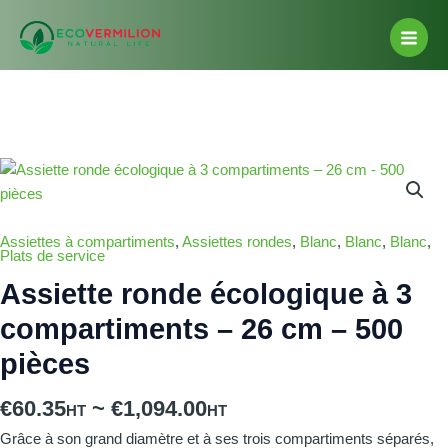
Aller
Main
au
Men
contenu
quantité
de
Assiette
ronde
Assiettes à compartiments
,
Assiettes rondes
,
Blanc
,
Blanc
,
Blanc
,
Plats de service
écologique
Assiette ronde écologique à 3
à
3
compartiments – 26 cm – 500
compartiments
pièces
–
26
€
60.35
~
€
1,094.00
cm
-
Grâce à son grand diamètre et à ses trois compartiments séparés,