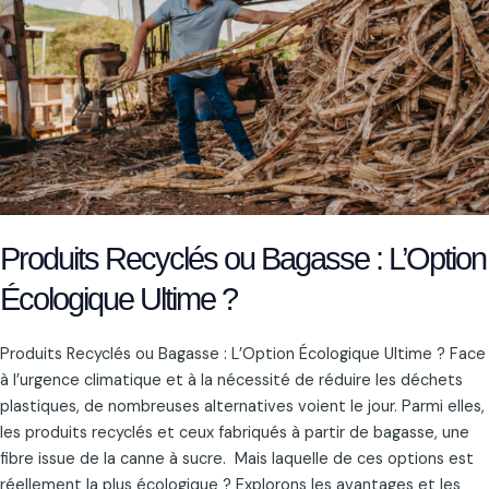
Bagasse
:
L’Option
Écologique
Ultime
?
Produits Recyclés ou Bagasse : L’Option
Écologique Ultime ?
Produits Recyclés ou Bagasse : L’Option Écologique Ultime ? Face
à l’urgence climatique et à la nécessité de réduire les déchets
plastiques, de nombreuses alternatives voient le jour. Parmi elles,
les produits recyclés et ceux fabriqués à partir de bagasse, une
fibre issue de la canne à sucre. Mais laquelle de ces options est
réellement la plus écologique ? Explorons les avantages et les