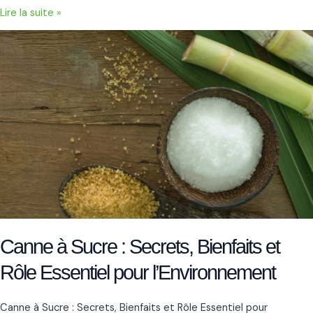
Lire la suite »
Canne
à
Sucre
:
Secrets,
Bienfaits
et
Rôle
Essentiel
pour
l’Environnement
Canne à Sucre : Secrets, Bienfaits et
Rôle Essentiel pour l’Environnement
Canne à Sucre : Secrets, Bienfaits et Rôle Essentiel pour